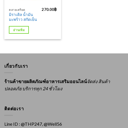
270.00
฿
คลายเครียด
มิราเคิล น้ำมัน
มะพร้าว สกัดเย็น
อ่านเพิ่ม
เกี่ยวกับเรา
ร้านค้าขายผลิตภัณฑ์อาหารเสริมออนไลน์
จัดส่ง สินค้า
ปลอดภัย บริการทุก 24 ชั่วโมง
ติดต่อเรา
Line ID : @THP247, @Well56