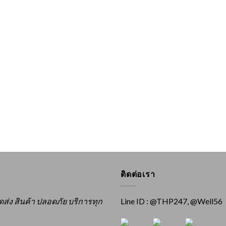
ติดต่อเรา
ัดส่ง สินค้า ปลอดภัย บริการทุก
Line ID : @THP247, @Well56