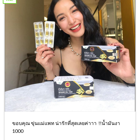
ขอบคุณ ขุ่นแม่แพท น่ารักที่สุดเลยค่าาา !!น้ำมันงา
1000