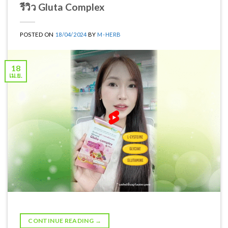
รีวิว Gluta Complex
POSTED ON
18/04/2024
BY
M-HERB
18
เม.ย.
CONTINUE READING
→