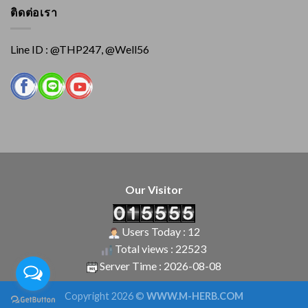
ติดต่อเรา
Line ID : @THP247, @Well56
Our Visitor
Users Today : 12
Total views : 22523
Server Time : 2026-08-08
Copyright 2026 ©
WWW.M-HERB.COM