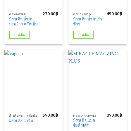
270.00
฿
450.00
฿
คลายเครียด
ตามการบำรุง
มิราเคิล น้ำมัน
มิราเคิล น้ำมันรำ
มะพร้าว สกัดเย็น
ข้าว
อ่านเพิ่ม
อ่านเพิ่ม
590.00
฿
390.00
฿
สำหรับสุขภาพผู้หญิง
NEW ARRIVALS
มิราเคิล แมก
มิราเคิล วาจีน
ซิงค์ พลัส