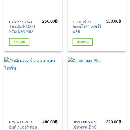
250.00
฿
350.00
฿
NEW ARRIVALS
ตามการบำรุง
วิตามินซี-1000
อะเซโรล่า เชอร์รี่
ทริปเปิ้ลซี พลัส
พลัส
อ่านเพิ่ม
อ่านเพิ่ม
480.00
฿
320.00
฿
NEW ARRIVALS
NEW ARRIVALS
อันดีเนเจอร์ คอล
เซ็นทราแม็กซ์