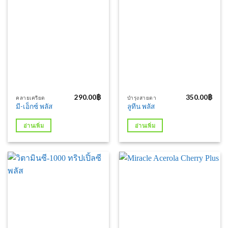
290.00
฿
350.00
฿
คลายเครียด
บำรุงสายตา
มี-เอ็กซ์ พลัส
ลูทีน พลัส
อ่านเพิ่ม
อ่านเพิ่ม