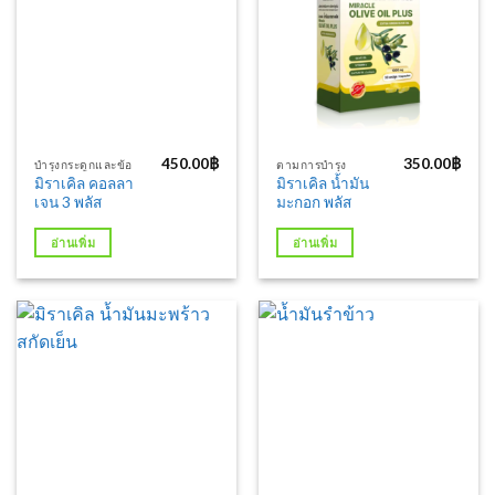
450.00
฿
350.00
฿
บำรุงกระดูกและข้อ
ตามการบำรุง
มิราเคิล คอลลา
มิราเคิล น้ำมัน
เจน 3 พลัส
มะกอก พลัส
อ่านเพิ่ม
อ่านเพิ่ม