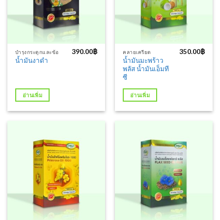
390.00
฿
350.00
฿
บำรุงกระดูกและข้อ
คลายเครียด
น้ำมันมะพร้าว
น้ำมันงาดำ
พลัส น้ำมันเอ็มที
ซี
อ่านเพิ่ม
อ่านเพิ่ม