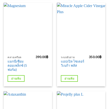
390.00
฿
350.00
฿
คลายเครียด
ระบบขับถ่าย
แมกนีเซียม
แอปเปิล ไซเดอร์
คอมเพล็กซ์ (5
วิเนก้า พลัส
ฟอร์ม)
อ่านเพิ่ม
อ่านเพิ่ม