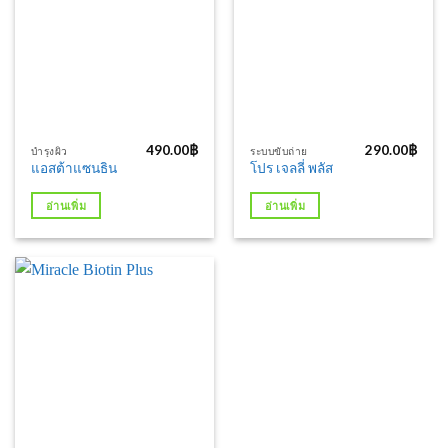
490.00
฿
290.00
฿
บำรุงผิว
ระบบขับถ่าย
แอสต้าแซนธิน
โปร เจลลี่ พลัส
อ่านเพิ่ม
อ่านเพิ่ม