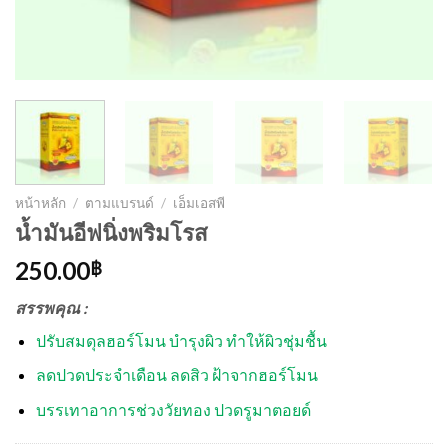
หน้าหลัก
/
ตามแบรนด์
/
เอ็มเอสพี
น้ำมันอีฟนิ่งพริมโรส
250.00
฿
สรรพคุณ :
ปรับสมดุลฮอร์โมน บำรุงผิว ทำให้ผิวชุ่มชื้น
ลดปวดประจำเดือน ลดสิว ฝ้าจากฮอร์โมน
บรรเทาอาการช่วงวัยทอง ปวดรูมาตอยด์