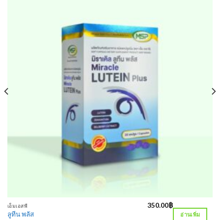
350.00
฿
เอ็มเอสพี
ลูทีน พลัส
อ่านเพิ่ม